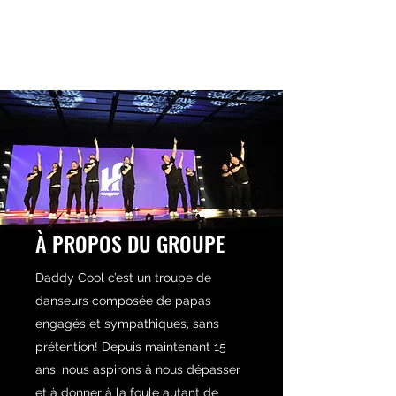
DADDY COOL
À PROPOS DU GROUPE
Daddy Cool c’est un troupe de
danseurs composée de papas
engagés et sympathiques, sans
prétention! Depuis maintenant 15
ans, nous aspirons à nous dépasser
et à donner à la foule autant de